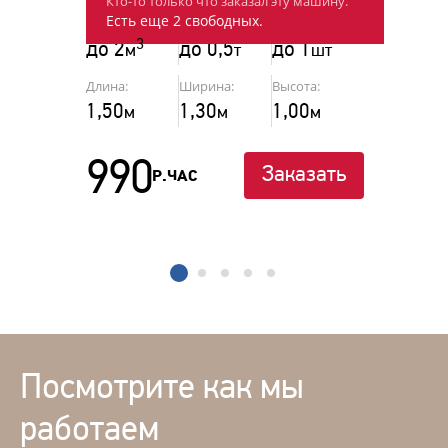
Кто-то только что заказал эту машину.
Есть еще 2 свободных.
Объём:
Г/п:
Паллеты:
3
до 2
до 0,5
до 1
м
т
шт
Длина:
Ширина:
Высота:
1,50
1,30
1,00
м
м
м
990
Заказать
Р.ЧАС
1
2
3
4
5
Посмотрите как мы
работаем