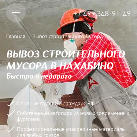
+7 499 348-91-49
Главная
Вывоз строительного мусора
ВЫВОЗ СТРОИТЕЛЬНОГО
МУСОРА В НАХАБИНО
Быстро и недорого
Опытные грузчики-граждане РФ
Собственный автопарк из новых современных
фургонов
Профессиональные упаковочные материалы
для любых грузов