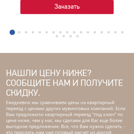
Заказать
1
2
3
4
5
6
7
8
9
10
11
12
13
1
18
19
20
21
НАШЛИ ЦЕНУ НИЖЕ?
СООБЩИТЕ НАМ И ПОЛУЧИТЕ
СКИДКУ.
Ежедневно мы сравниваем цены на квартирный
переезд с ценами других мувинговых компаний. Если
Вам предложили квартирный переезд "под ключ" по
цене ниже, чем у нас, мы сделаем для Вас еще более
выгодное предложение. Все, что Вам нужно сделать -
это прислать нам уже готовый расчет из другой