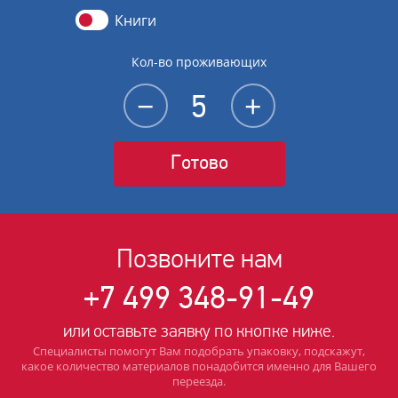
Книги
Кол-во проживающих
−
+
Готово
Позвоните нам
+7 499 348-91-49
или оставьте заявку по кнопке ниже.
Специалисты помогут Вам подобрать упаковку, подскажут,
какое количество материалов понадобится именно для Вашего
переезда.