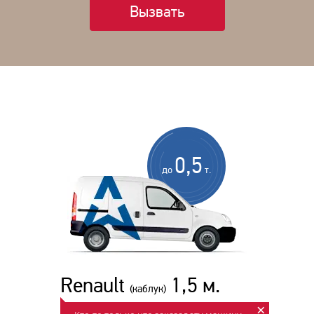
Вызвать
0,5
до
т.
Renault
1,5 м.
(каблук)
×
Для гипермаркетов.