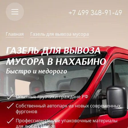
+7 499 348-91-49
Главная
Газель для вывоза мусора
ГАЗЕЛЬ ДЛЯ ВЫВОЗА
МУСОРА В НАХАБИНО
Быстро и недорого
Опытные грузчики-граждане РФ
Собственный автопарк из новых современных
фургонов
Профессиональные упаковочные материалы
для любых грузов