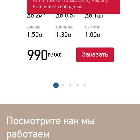
Кто-то только что заказал эту машину.
Есть еще 2 свободных.
Объём:
Г/п:
Паллеты:
3
до 2
до 0,5
до 1
м
т
шт
Длина:
Ширина:
Высота:
1,50
1,30
1,00
м
м
м
990
Заказать
Р.ЧАС
1
2
3
4
5
Посмотрите как мы
работаем