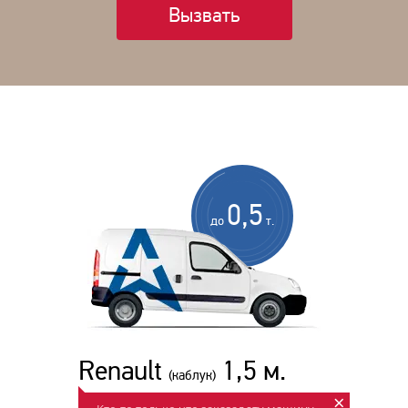
Вызвать
0,5
до
т.
Renault
1,5 м.
(каблук)
×
Для гипермаркетов.