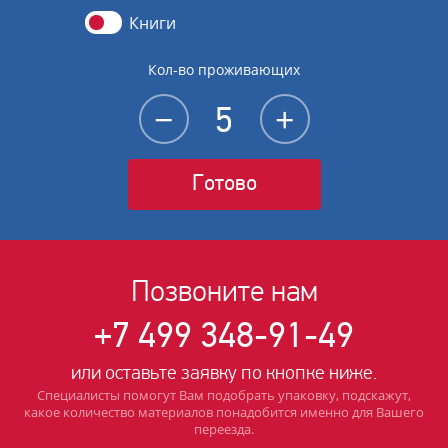
Книги
Кол-во проживающих
−
+
Готово
Позвоните нам
+7 499 348-91-49
или оставьте заявку по кнопке ниже.
Специалисты помогут Вам подобрать упаковку, подскажут,
какое количество материалов понадобится именно для Вашего
переезда.