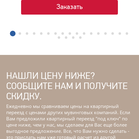
Заказать
1
2
3
4
5
6
7
8
9
10
11
12
13
1
18
19
20
21
НАШЛИ ЦЕНУ НИЖЕ?
СООБЩИТЕ НАМ И ПОЛУЧИТЕ
СКИДКУ.
Ежедневно мы сравниваем цены на квартирный
переезд с ценами других мувинговых компаний. Если
Вам предложили квартирный переезд "под ключ" по
цене ниже, чем у нас, мы сделаем для Вас еще более
выгодное предложение. Все, что Вам нужно сделать -
это прислать нам уже готовый расчет из другой