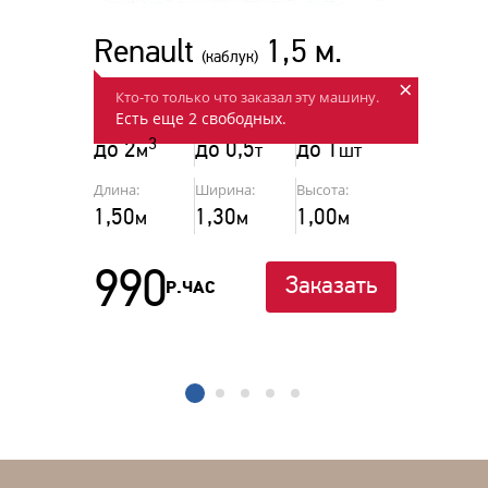
Renault
1,5 м.
(каблук)
×
Для гипермаркетов.
Кто-то только что заказал эту машину.
Есть еще 2 свободных.
Объём:
Г/п:
Паллеты:
3
до 2
до 0,5
до 1
м
т
шт
Длина:
Ширина:
Высота:
1,50
1,30
1,00
м
м
м
990
Заказать
Р.ЧАС
1
2
3
4
5