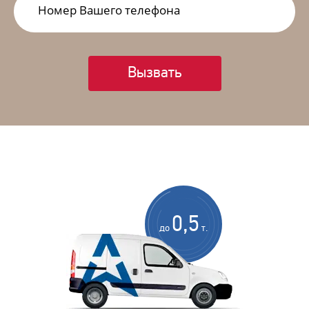
Вызвать
0,5
до
т.