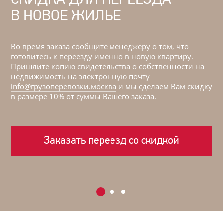
В НОВОЕ ЖИЛЬЕ
Н
Во время заказа сообщите менеджеру о том, что
Во
готовитесь к переезду именно в новую квартиру.
го
а
Пришлите копию свидетельства о собственности на
Пр
недвижимость на электронную почту
не
дку
info@грузоперевозки.москва
и мы сделаем Вам скидку
in
в размере 10% от суммы Вашего заказа.
в 
Заказать переезд со скидкой
1
2
3